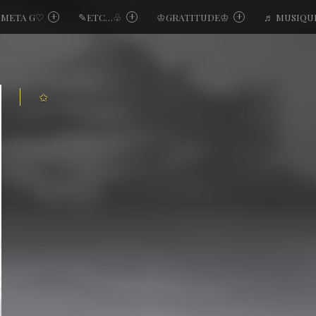
META G♡
✎ETC…♧
♔GRATITUDE♔
♬ MUSIQU
✩