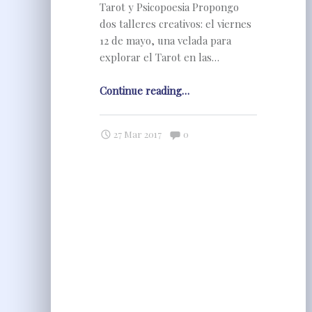
Tarot y Psicopoesia Propongo
dos talleres creativos: el viernes
12 de mayo, una velada para
explorar el Tarot en las…
"Barcelona
Continue reading
…
Mayo
2017"
Comments:
27 Mar 2017
0