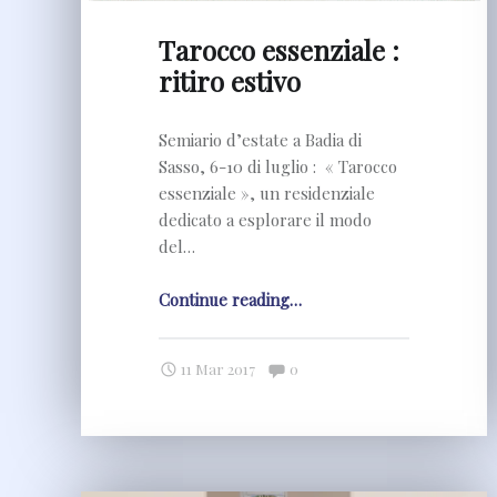
Tarocco essenziale :
ritiro estivo
Semiario d’estate a Badia di
Sasso, 6-10 di luglio : « Tarocco
essenziale », un residenziale
dedicato a esplorare il modo
del…
"Tarocco
Continue reading
…
essenziale
:
Comments:
11 Mar 2017
0
ritiro
estivo"