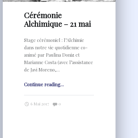
Cérémonie
Alchimique – 21 mai
Stage cérémoniel : l’Alchimie
dans notre vie quotidienne co-
animé par Paulina Doniz et
Marianne Costa (avec l’assistance
de Javi Moreno,…
"Cérémonie
Continue reading
…
Alchimique
–
Comments:
6 Mai 2017
0
21
mai"