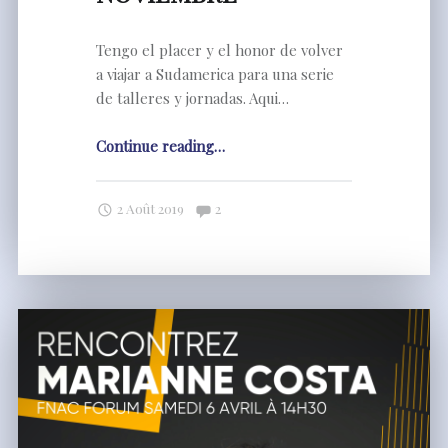
Tengo el placer y el honor de volver
a viajar a Sudamerica para una serie
de talleres y jornadas. Aqui…
"GIRA
Continue reading
…
SUDAMERICA
OCTUBRE-
Comments:
2 Août 2019
2
NOVIEMBRE"