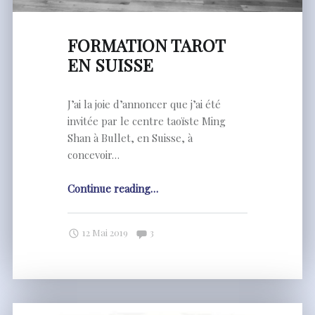
FORMATION TAROT
EN SUISSE
J’ai la joie d’annoncer que j’ai été
invitée par le centre taoïste Ming
Shan à Bullet, en Suisse, à
concevoir…
"FORMATION
Continue reading
…
TAROT
EN
Comments:
12 Mai 2019
3
SUISSE"