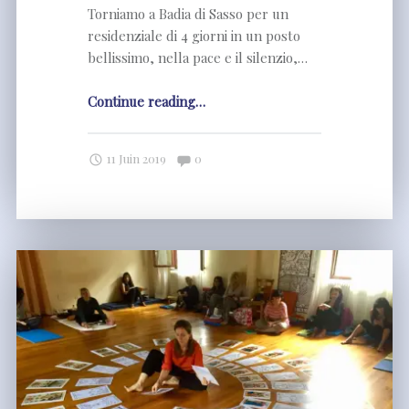
Torniamo a Badia di Sasso per un
residenziale di 4 giorni in un posto
bellissimo, nella pace e il silenzio,…
"Tarocchi
Continue reading
…
:
residenziale
Comments:
11 Juin 2019
0
estivo
4-
7
luglio"