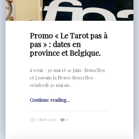
Promo « Le Tarot pas à
pas » : dates en
province et Belgique.
à venir : 30 mai et 1e Juin : Bruxelles
et Louvain la Neuve Bruxelles :
vendredi 30 mai au…
"Promo
Continue reading
…
« Le
Tarot
Comments:
9 Mar 2019
0
pas
à
pas »