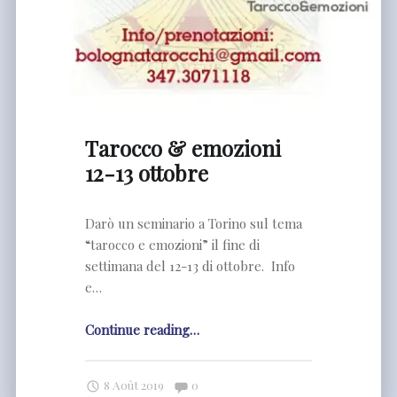
Tarocco & emozioni
12-13 ottobre
Darò un seminario a Torino sul tema
“tarocco e emozioni” il fine di
settimana del 12-13 di ottobre. Info
e…
"Tarocco
Continue reading
…
&
emozioni
Comments:
8 Août 2019
0
12-