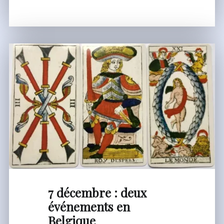
13
ottobre"
7 décembre : deux
événements en
Belgique