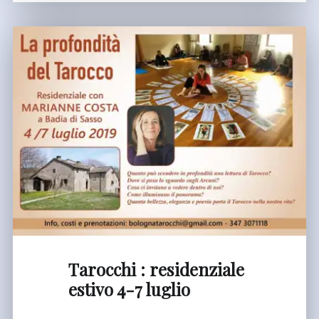
:
dates
en
province
et
Belgique."
Tarocchi : residenziale
estivo 4-7 luglio