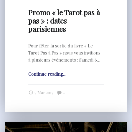
Promo « le Tarot pas à
pas » : dates
parisiennes
Pour fêter la sortie du livre « Le
Tarot Pas à Pas » nous vous invitions
à plusieurs événements : Samedi 6…
"Promo
Continue reading
…
« le
Tarot
Comments:
9 Mar 2019
2
pas
à
pas »
:
dates
parisiennes"