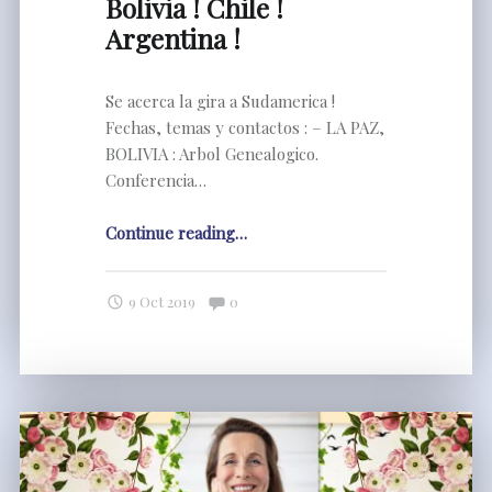
Bolivia ! Chile !
Argentina !
Se acerca la gira a Sudamerica !
Fechas, temas y contactos : – LA PAZ,
BOLIVIA : Arbol Genealogico.
Conferencia…
"Bolivia
Continue reading
…
!
Chile
Comments:
9 Oct 2019
0
!
Argentina
!"