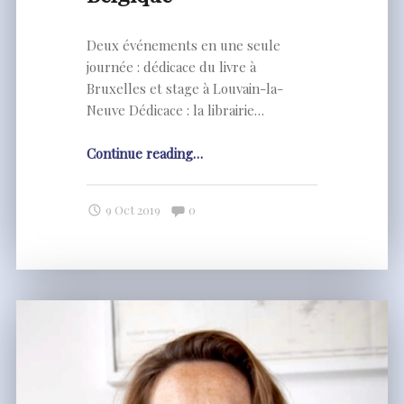
Deux événements en une seule
journée : dédicace du livre à
Bruxelles et stage à Louvain-la-
Neuve Dédicace : la librairie…
"7
Continue reading
…
décembre
:
Comments:
9 Oct 2019
0
deux
événements
en
Belgique"