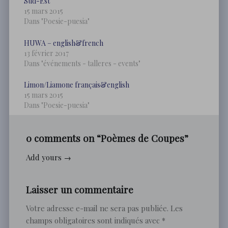
r
r
Sud-Est
p
p
15 mars 2015
a
a
r
r
Dans "Poesie-puesia"
t
t
a
a
g
g
HUWA – english&french
e
e
13 février 2017
r
r
s
s
Dans "événements - talleres - events"
u
u
r
r
T
F
Limon/Liamone français&english
w
a
i
c
15 mars 2015
t
e
Dans "Poesie-puesia"
t
b
e
o
r
o
(
k
o
(
0 comments on “
Poèmes de Coupes
”
u
o
v
u
r
v
Add yours →
e
r
d
e
a
d
n
a
s
n
Laisser un commentaire
u
s
n
u
e
n
Votre adresse e-mail ne sera pas publiée.
Les
n
e
o
n
champs obligatoires sont indiqués avec
*
u
o