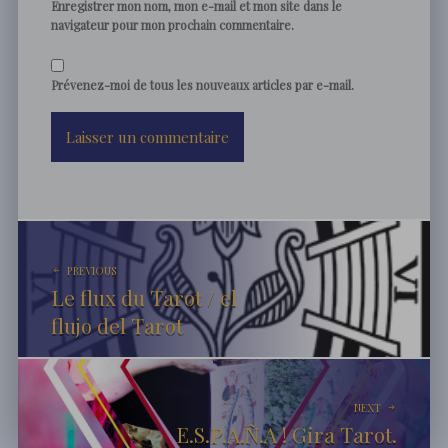
Enregistrer mon nom, mon e-mail et mon site dans le
navigateur pour mon prochain commentaire.
Prévenez-moi de tous les nouveaux articles par e-mail.
Post
navigation
PREVIOUS
Le flux du Tarot / el
flujo del Tarot
NEXT
E.S.P.A.Ñ.A ! Gira Tarot.