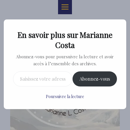
Marianne
Skip
Costa
to
site
content
navigation
En savoir plus sur Marianne
Costa
Abonnez-vous pour poursuivre la lecture et avoir
accès à l’ensemble des archives.
Saisissez votre adresse e-mail…
Abonnez-vous
Poursuivre la lecture